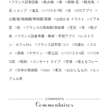
フランス語単語集
飲み物
食
植物-花
観光地
店 ショップ
遠足
パリ5-6-7区
水
IOSアプリ
公園/庭/植物園/果樹園/菜園
お絵かき イラスト
ドア＆
窓
虹
フランスの美術館/美術展
芝生
本
焦げ
色
フランス語参考書・教材・学習アプリ
レストラ
ン・カフェetc.
フランス語学習-コツ
日暮れ
コス
メ
美術
デザイン
変な話
パリ1-2-3-4区
パリ8-
12区
彫刻
コンサート ライブ
空港
使えるフレー
ズ
日本の美術館
Jazz
東京
おかしなもの
エッ
フェル塔
COMMENTS
Commentaires