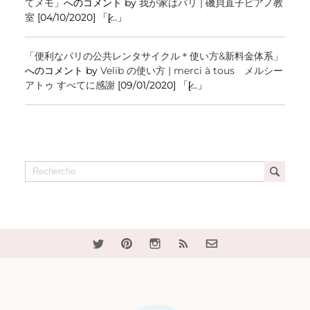
てメモ」
へのコメント by
我が家はパリ | 磯貝直子ピアノ教
室
[04/10/2020] 「[̷...」
「便利なパリの公共レンタサイクル＊使い方&新料金体系」
へのコメント by
Velib の使い方 | merci à tous メルシー
アトゥ すべてに感謝
[09/01/2020] 「[̷...」