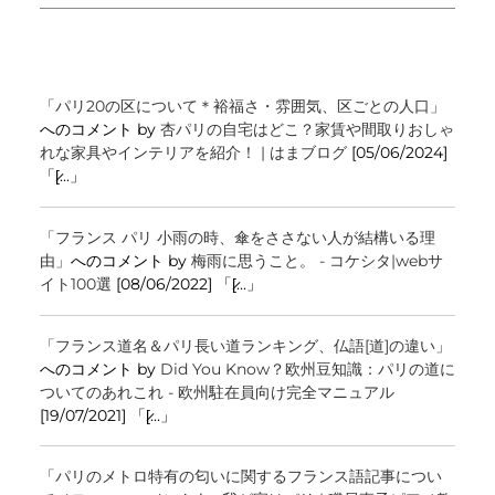
「パリ20の区について＊裕福さ・雰囲気、区ごとの人口」
へのコメント by
杏パリの自宅はどこ？家賃や間取りおしゃ
れな家具やインテリアを紹介！ | はまブログ
[05/06/2024]
「[̷...」
「フランス パリ 小雨の時、傘をささない人が結構いる理
由」
へのコメント by
梅雨に思うこと。 - コケシタ|webサ
イト100選
[08/06/2022] 「[̷...」
「フランス道名＆パリ長い道ランキング、仏語[道]の違い」
へのコメント by
Did You Know？欧州豆知識：パリの道に
ついてのあれこれ - 欧州駐在員向け完全マニュアル
[19/07/2021] 「[̷...」
「パリのメトロ特有の匂いに関するフランス語記事につい