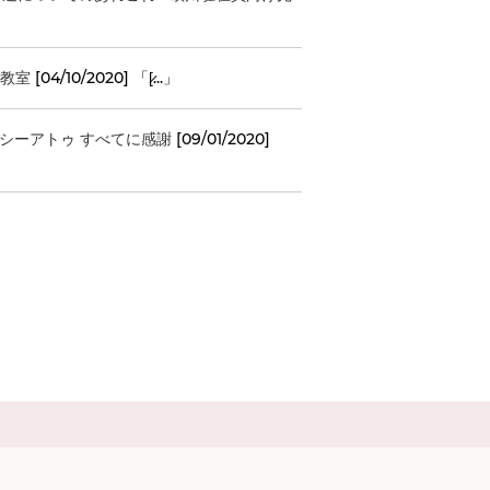
ノ教室
[04/10/2020] 「[̷...」
s メルシーアトゥ すべてに感謝
[09/01/2020]