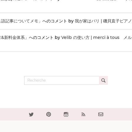
ス語記事についてメモ」
へのコメント by
我が家はパリ | 磯貝直子ピア
方&新料金体系」
へのコメント by
Velib の使い方 | merci à tou