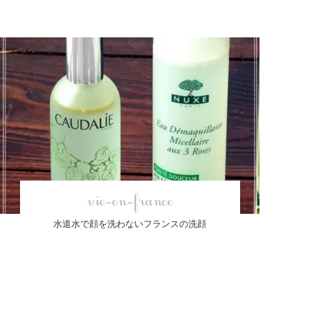
vie-en-france
水道水で顔を洗わないフランスの洗顔