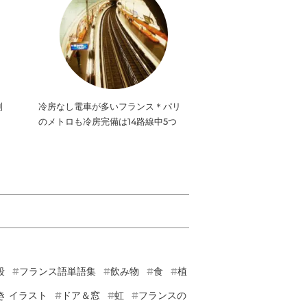
制
冷房なし電車が多いフランス＊パリ
のメトロも冷房完備は14路線中5つ
段
フランス語単語集
飲み物
食
植
き イラスト
ドア＆窓
虹
フランスの