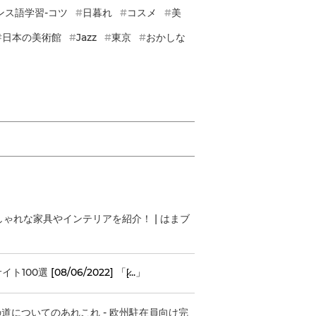
ンス語学習-コツ
日暮れ
コスメ
美
日本の美術館
Jazz
東京
おかしな
ゃれな家具やインテリアを紹介！ | はまブ
イト100選
[08/06/2022] 「[̷...」
リの道についてのあれこれ - 欧州駐在員向け完