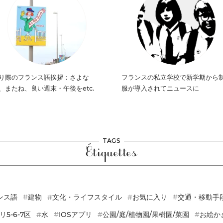
り際のフランス語挨拶：さよな
フランスの私立学校で新学期から
、またね、良い週末・午後をetc.
服が導入されてニュースに
TAGS
Étiquettes
ンス語
建物
文化・ライフスタイル
お気に入り
交通・移動手
リ5-6-7区
水
IOSアプリ
公園/庭/植物園/果樹園/菜園
お絵か