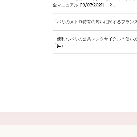
全マニュアル
[19/07/2021] 「[̷...」
「パリのメトロ特有の匂いに関するフラン
「便利なパリの公共レンタサイクル＊使い
「[̷...」