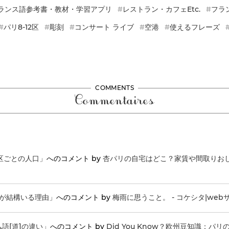
ランス語参考書・教材・学習アプリ
レストラン・カフェetc.
フラ
パリ8-12区
彫刻
コンサート ライブ
空港
使えるフレーズ
COMMENTS
Commentaires
区ごとの人口」
へのコメント by
杏パリの自宅はどこ？家賃や間取りおし
人が結構いる理由」
へのコメント by
梅雨に思うこと。 - コケシタ|webサ
語[道]の違い」
へのコメント by
Did You Know？欧州豆知識：パ