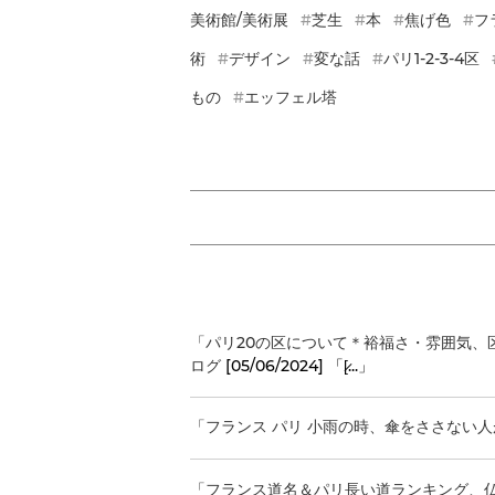
美術館/美術展
芝生
本
焦げ色
フ
術
デザイン
変な話
パリ1-2-3-4区
もの
エッフェル塔
「パリ20の区について＊裕福さ・雰囲気、
ログ
[05/06/2024] 「[̷...」
「フランス パリ 小雨の時、傘をささない
「フランス道名＆パリ長い道ランキング、仏