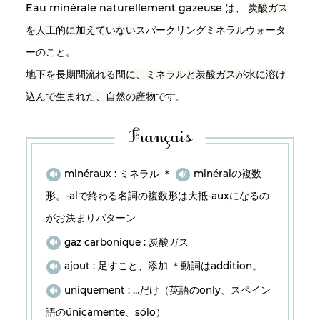
Eau minérale naturellement gazeuse
は、
炭酸ガス
naturellement gazeuse », lorsque elle contient
uniquement le gaz carbonique qui provient
を人工的に加えていない
スパークリングミネラルウォータ
du gisement de la source.
ーのこと。
地下を長期間流れる間に、ミネラルと炭酸ガスが水に溶け
込んで生まれた、自然の産物
です。
minéraux : ミネラル ＊
minéralの複数
形。-alで終わる名詞の複数形は大抵-auxになるの
がお決まりパターン
gaz carbonique : 炭酸ガス
ajout : 足すこと、添加 ＊動詞はaddition。
uniquement : …だけ（英語のonly、スペイン
語のúnicamente、sólo）