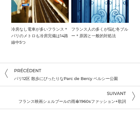
冷房なし電車が多いフランス＊
フランス人の多くが悩む冬ブル
パリのメトロも冷房完備は14路
ー＊原因と一般的対処法
線中5つ
PRÉCÉDENT
パリ12区 散歩にぴったりなParc de Bercy ベルシー公園
SUIVANT
フランス映画シェルブールの雨傘1960sファッション+歌詞