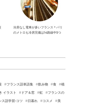
制
冷房なし電車が多いフランス＊パリ
のメトロも冷房完備は14路線中5つ
段
フランス語単語集
飲み物
食
植
き イラスト
ドア＆窓
虹
フランスの
ンス語学習-コツ
日暮れ
コスメ
美