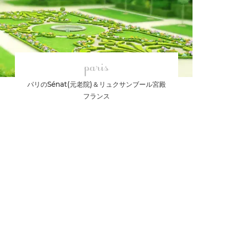
paris
パリのSénat(元老院)＆リュクサンブール宮殿
フランス