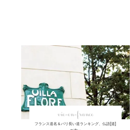
vie-en-france
フランス道名＆パリ長い道ランキング、仏語[道]