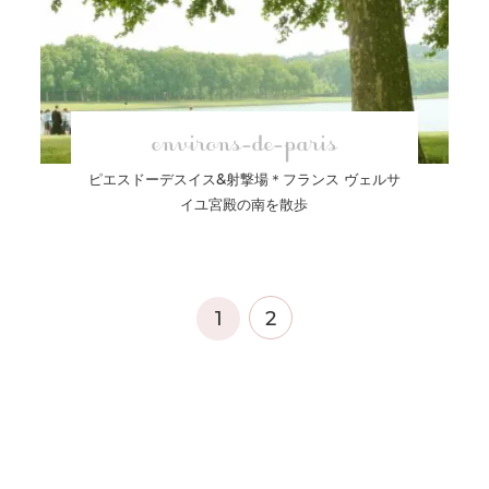
environs-de-paris
ピエスドーデスイス&射撃場＊フランス ヴェルサ
イユ宮殿の南を散歩
1
2