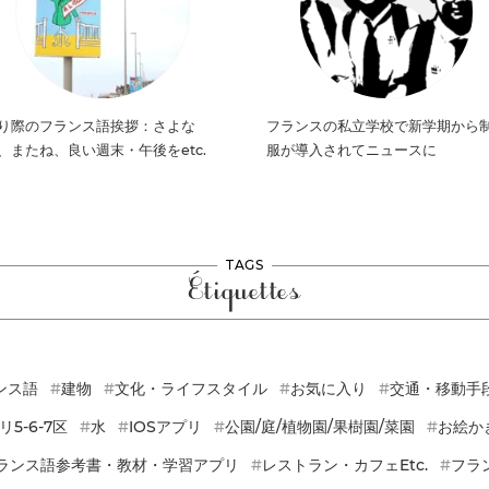
り際のフランス語挨拶：さよな
フランスの私立学校で新学期から
、またね、良い週末・午後をetc.
服が導入されてニュースに
TAGS
Étiquettes
ンス語
建物
文化・ライフスタイル
お気に入り
交通・移動手
リ5-6-7区
水
IOSアプリ
公園/庭/植物園/果樹園/菜園
お絵か
ランス語参考書・教材・学習アプリ
レストラン・カフェetc.
フラ