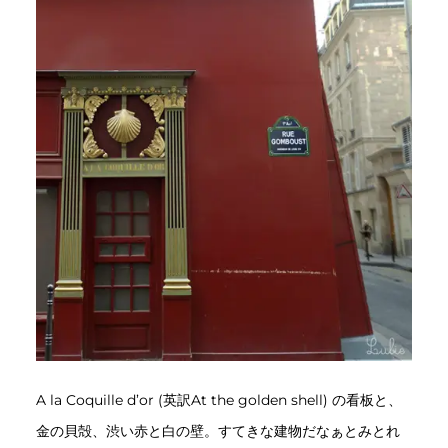
A la Coquille d’or (英訳At the golden shell) の看板と、
金の貝殻、渋い赤と白の壁。すてきな建物だなぁとみとれ