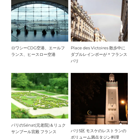
ロワシーCDG空港、エールフ
Place des Victoires 散歩中に
ランス、ヒースロー空港
ダブルレインボーが＊フランス
パリ
パリのSénat(元老院)＆リュク
パリ5区 モスケのレストランの
サンブール宮殿 フランス
ボリューム満点タジン料理