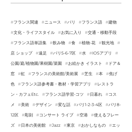
フランス関連
ニュース
パリ
フランス語
建物
文化・ライフスタイル
お気に入り
交通・移動手段
フランス語単語集
飲み物
食
植物-花
観光地
店 ショップ
遠足
パリ5-6-7区
水
IOSアプリ
公園/庭/植物園/果樹園/菜園
お絵かき イラスト
ドア＆
窓
虹
フランスの美術館/美術展
芝生
本
焦げ
色
フランス語参考書・教材・学習アプリ
レストラ
ン・カフェetc.
フランス語学習-コツ
日暮れ
コス
メ
美術
デザイン
変な話
パリ1-2-3-4区
パリ8-
12区
彫刻
コンサート ライブ
空港
使えるフレー
ズ
日本の美術館
Jazz
東京
おかしなもの
エッ