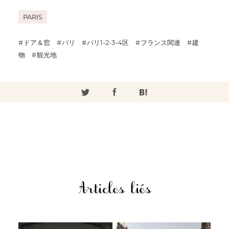
PARIS
ドア＆窓
パリ
パリ1-2-3-4区
フランス関連
建
物
観光地
Articles liés