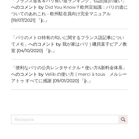
「フランス道名＆パリ長い道ランキング、仏語[道]の違い」
へのコメント by
Did You Know？欧州豆知識：パリの道に
ついてのあれこれ - 欧州駐在員向け完全マニュアル
[19/07/2021] 「[̷...」
「パリのメトロ特有の匂いに関するフランス語記事につい
てメモ」
へのコメント by
我が家はパリ | 磯貝直子ピアノ教
室
[04/10/2020] 「[̷...」
「便利なパリの公共レンタサイクル＊使い方&新料金体系」
へのコメント by
Velib の使い方 | merci à tous メルシー
アトゥ すべてに感謝
[09/01/2020] 「[̷...」