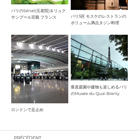
パリのSénat(元老院)＆リュク
パリ5区 モスケのレストランの
サンブール宮殿 フランス
ボリューム満点タジン料理
垂直庭園や建物も楽しめるパリ
のMusée du Quai Branly
ロンドンで足止め
PRÉCÉDENT