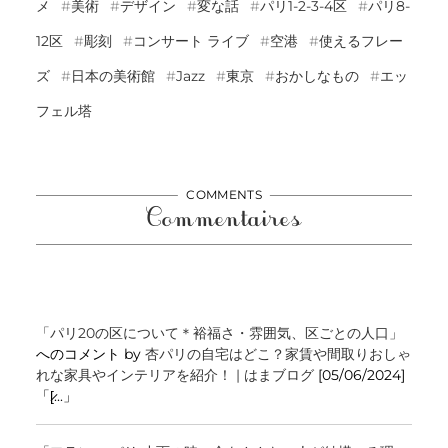
メ
美術
デザイン
変な話
パリ1-2-3-4区
パリ8-
12区
彫刻
コンサート ライブ
空港
使えるフレー
ズ
日本の美術館
Jazz
東京
おかしなもの
エッ
フェル塔
COMMENTS
Commentaires
「パリ20の区について＊裕福さ・雰囲気、区ごとの人口」
へのコメント by
杏パリの自宅はどこ？家賃や間取りおしゃ
れな家具やインテリアを紹介！ | はまブログ
[05/06/2024]
「[̷...」