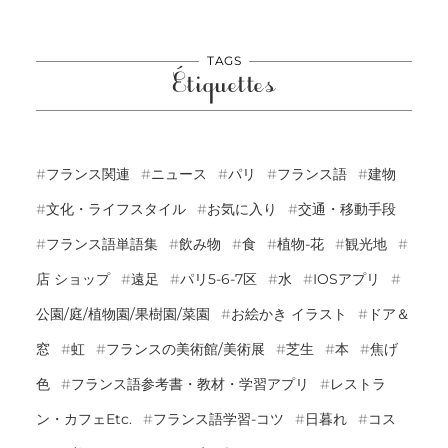
TAGS
Étiquettes
フランス関連
ニュース
パリ
フランス語
建物
文化・ライフスタイル
お気に入り
交通・移動手段
フランス語単語集
飲み物
食
植物-花
観光地
店 ショップ
遠足
パリ5-6-7区
水
IOSアプリ
公園/庭/植物園/果樹園/菜園
お絵かき イラスト
ドア＆
窓
虹
フランスの美術館/美術展
芝生
本
焦げ
色
フランス語参考書・教材・学習アプリ
レストラ
ン・カフェetc.
フランス語学習-コツ
日暮れ
コス