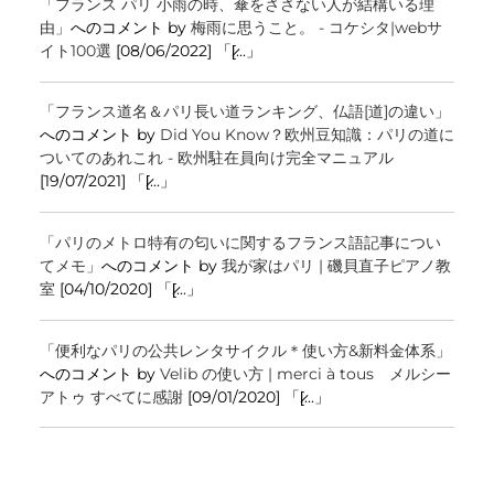
「フランス パリ 小雨の時、傘をささない人が結構いる理
由」
へのコメント by
梅雨に思うこと。 - コケシタ|webサ
イト100選
[08/06/2022] 「[̷...」
「フランス道名＆パリ長い道ランキング、仏語[道]の違い」
へのコメント by
Did You Know？欧州豆知識：パリの道に
ついてのあれこれ - 欧州駐在員向け完全マニュアル
[19/07/2021] 「[̷...」
「パリのメトロ特有の匂いに関するフランス語記事につい
てメモ」
へのコメント by
我が家はパリ | 磯貝直子ピアノ教
室
[04/10/2020] 「[̷...」
「便利なパリの公共レンタサイクル＊使い方&新料金体系」
へのコメント by
Velib の使い方 | merci à tous メルシー
アトゥ すべてに感謝
[09/01/2020] 「[̷...」