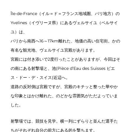
Île-de-France（イル＝ド＝フランス地域圏、パリ地方）の
Yvelines（イヴリーヌ県）にあるヴェルサイユ（ベルサイ
ユ）は、
パリから南西へ16～17km離れた、地価の高い住宅街。かの
有名な観光地、ヴェルサイユ宮殿があります。
宮殿には付き添いで2度行ったことがありますが、今回はそ
の南にある射撃場と、池(Pièce d’Eau des Suisses ピエ
ス・ドー・デ・スイス)近辺へ。
道路の反対側は宮殿ですが、宮殿のキチッと整った華やか
な印象とはかけ離れた、のどかな雰囲気がただよっていま
した。
射撃場では、競技を見学。横一列にずらりと並んだ選手た
ちがそれぞれ自分の前方にある的を撃ちます。