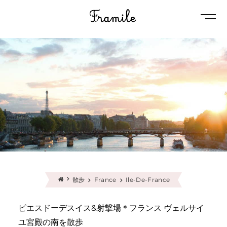
Naviga
散歩
France
Ile-De-France
ピエスドーデスイス&射撃場＊フランス ヴェルサイ
ユ宮殿の南を散歩