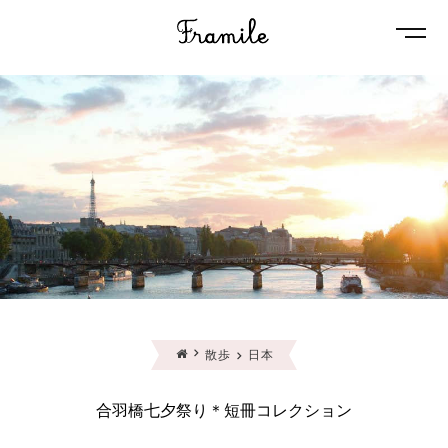
Naviga
散歩
日本
合羽橋七夕祭り＊短冊コレクション