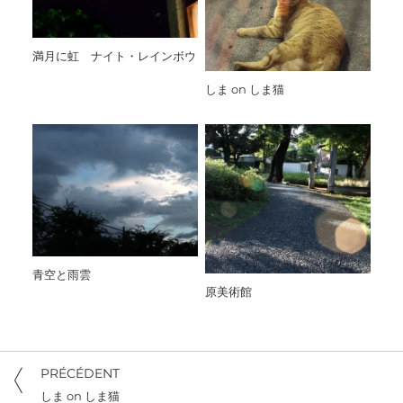
満月に虹 ナイト・レインボウ
しま on しま猫
青空と雨雲
原美術館
PRÉCÉDENT
しま on しま猫