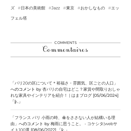
ズ
日本の美術館
Jazz
東京
おかしなもの
エッ
フェル塔
COMMENTS
Commentaires
「パリ20の区について＊裕福さ・雰囲気、区ごとの人口」
へのコメント by
杏パリの自宅はどこ？家賃や間取りおしゃ
れな家具やインテリアを紹介！ | はまブログ
[05/06/2024]
「[̷...」
「フランス パリ 小雨の時、傘をささない人が結構いる理
由」
へのコメント by
梅雨に思うこと。 - コケシタ|webサ
イト100選
[08/06/2022] 「[̷...」