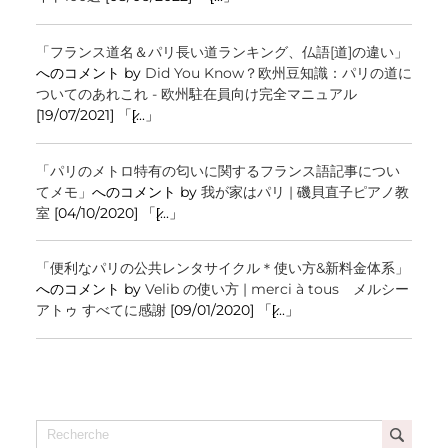
「フランス道名＆パリ長い道ランキング、仏語[道]の違い」
へのコメント by
Did You Know？欧州豆知識：パリの道に
ついてのあれこれ - 欧州駐在員向け完全マニュアル
[19/07/2021] 「[̷...」
「パリのメトロ特有の匂いに関するフランス語記事につい
てメモ」
へのコメント by
我が家はパリ | 磯貝直子ピアノ教
室
[04/10/2020] 「[̷...」
「便利なパリの公共レンタサイクル＊使い方&新料金体系」
へのコメント by
Velib の使い方 | merci à tous メルシー
アトゥ すべてに感謝
[09/01/2020] 「[̷...」