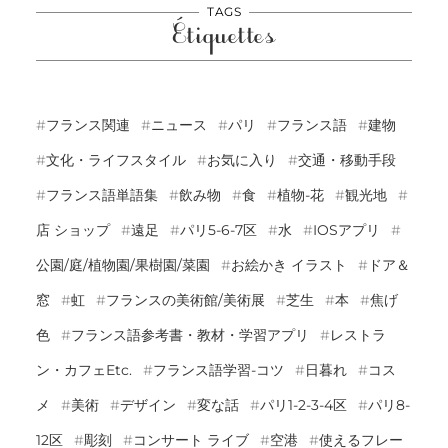
TAGS
Étiquettes
フランス関連
ニュース
パリ
フランス語
建物
文化・ライフスタイル
お気に入り
交通・移動手段
フランス語単語集
飲み物
食
植物-花
観光地
店 ショップ
遠足
パリ5-6-7区
水
IOSアプリ
公園/庭/植物園/果樹園/菜園
お絵かき イラスト
ドア＆
窓
虹
フランスの美術館/美術展
芝生
本
焦げ
色
フランス語参考書・教材・学習アプリ
レストラ
ン・カフェetc.
フランス語学習-コツ
日暮れ
コス
メ
美術
デザイン
変な話
パリ1-2-3-4区
パリ8-
12区
彫刻
コンサート ライブ
空港
使えるフレー