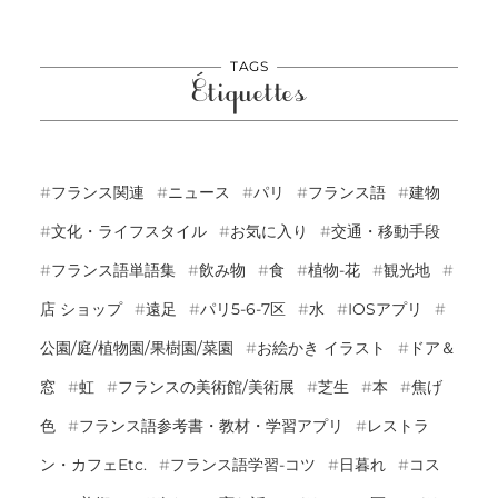
TAGS
Étiquettes
フランス関連
ニュース
パリ
フランス語
建物
文化・ライフスタイル
お気に入り
交通・移動手段
フランス語単語集
飲み物
食
植物-花
観光地
店 ショップ
遠足
パリ5-6-7区
水
IOSアプリ
公園/庭/植物園/果樹園/菜園
お絵かき イラスト
ドア＆
窓
虹
フランスの美術館/美術展
芝生
本
焦げ
色
フランス語参考書・教材・学習アプリ
レストラ
ン・カフェetc.
フランス語学習-コツ
日暮れ
コス