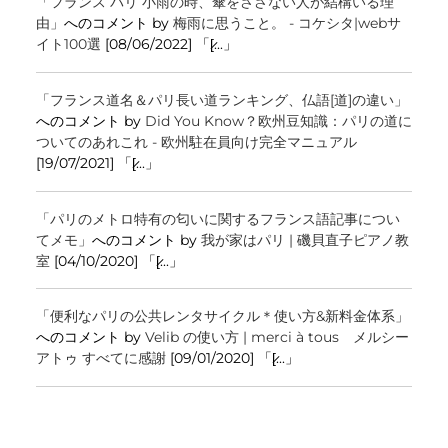
「フランス パリ 小雨の時、傘をささない人が結構いる理
由」
へのコメント by
梅雨に思うこと。 - コケシタ|webサ
イト100選
[08/06/2022] 「[̷...」
「フランス道名＆パリ長い道ランキング、仏語[道]の違い」
へのコメント by
Did You Know？欧州豆知識：パリの道に
ついてのあれこれ - 欧州駐在員向け完全マニュアル
[19/07/2021] 「[̷...」
「パリのメトロ特有の匂いに関するフランス語記事につい
てメモ」
へのコメント by
我が家はパリ | 磯貝直子ピアノ教
室
[04/10/2020] 「[̷...」
「便利なパリの公共レンタサイクル＊使い方&新料金体系」
へのコメント by
Velib の使い方 | merci à tous メルシー
アトゥ すべてに感謝
[09/01/2020] 「[̷...」