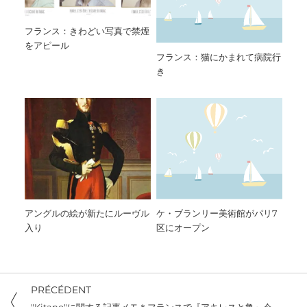
フランス：きわどい写真で禁煙
をアピール
フランス：猫にかまれて病院行
き
アングルの絵が新たにルーヴル
ケ・ブランリー美術館がパリ7
入り
区にオープン
PRÉCÉDENT
"Kitano"に関する記事メモ＊フランスで『アキレスと亀』今