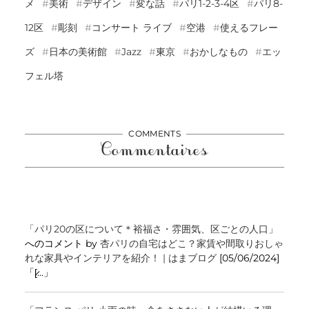
メ
美術
デザイン
変な話
パリ1-2-3-4区
パリ8-
12区
彫刻
コンサート ライブ
空港
使えるフレー
ズ
日本の美術館
Jazz
東京
おかしなもの
エッ
フェル塔
COMMENTS
Commentaires
「パリ20の区について＊裕福さ・雰囲気、区ごとの人口」
へのコメント by
杏パリの自宅はどこ？家賃や間取りおしゃ
れな家具やインテリアを紹介！ | はまブログ
[05/06/2024]
「[̷...」