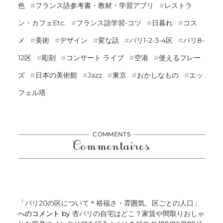
色
フランス語参考書・教材・学習アプリ
レストラ
ン・カフェetc.
フランス語学習-コツ
日暮れ
コス
メ
美術
デザイン
変な話
パリ1-2-3-4区
パリ8-
12区
彫刻
コンサート ライブ
空港
使えるフレー
ズ
日本の美術館
Jazz
東京
おかしなもの
エッ
フェル塔
COMMENTS
Commentaires
「パリ20の区について＊裕福さ・雰囲気、区ごとの人口」
へのコメント by
杏パリの自宅はどこ？家賃や間取りおしゃ