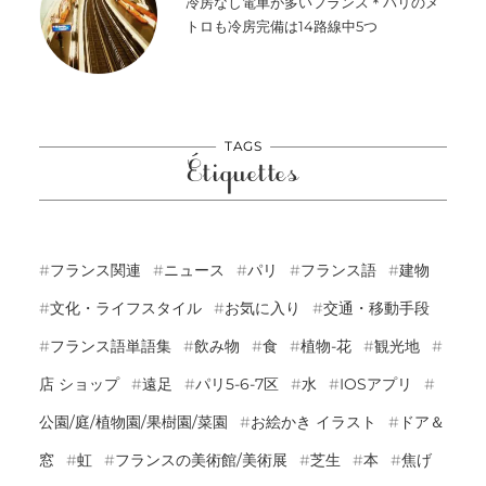
冷房なし電車が多いフランス＊パリのメ
トロも冷房完備は14路線中5つ
TAGS
Étiquettes
フランス関連
ニュース
パリ
フランス語
建物
文化・ライフスタイル
お気に入り
交通・移動手段
フランス語単語集
飲み物
食
植物-花
観光地
店 ショップ
遠足
パリ5-6-7区
水
IOSアプリ
公園/庭/植物園/果樹園/菜園
お絵かき イラスト
ドア＆
窓
虹
フランスの美術館/美術展
芝生
本
焦げ