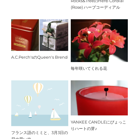
Rocks&TreeのHerb Cordial
(Rose) ハーブコーディアル
A.C.Perch'sのQueen's Brend
毎年咲いてくれる花
YANKEE CANDLEにぴょっこ
りハートの芽♪
フランス語のミミと、3月3日の