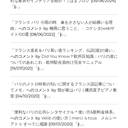
れな家具やインテリアを紹介！ | はまブログ
[05/06/2024]
「[̷...」
「フランス パリ 小雨の時、傘をささない人が結構いる理
由」
へのコメント by
梅雨に思うこと。 - コケシタ|webサ
イト100選
[08/06/2022] 「[̷...」
「フランス道名＆パリ長い道ランキング、仏語[道]の違い」
へのコメント by
Did You Know？欧州豆知識：パリの道に
ついてのあれこれ - 欧州駐在員向け完全マニュアル
[19/07/2021] 「[̷...」
「パリのメトロ特有の匂いに関するフランス語記事につい
てメモ」
へのコメント by
我が家はパリ | 磯貝直子ピアノ教
室
[04/10/2020] 「[̷...」
「便利なパリの公共レンタサイクル＊使い方&新料金体系」
へのコメント by
Velib の使い方 | merci à tous メルシー
アトゥ すべてに感謝
[09/01/2020] 「[̷...」