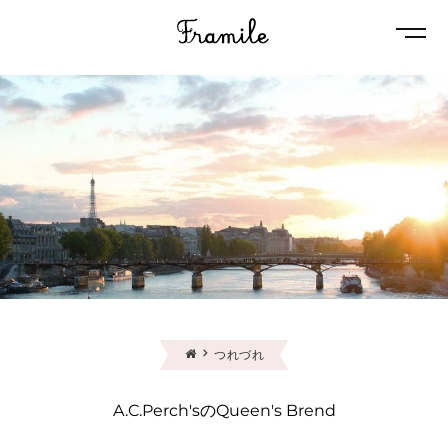
Naviga
つれづれ
A.C.Perch'sのQueen's Brend