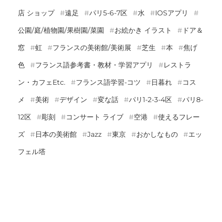
店 ショップ
遠足
パリ5-6-7区
水
IOSアプリ
公園/庭/植物園/果樹園/菜園
お絵かき イラスト
ドア＆
窓
虹
フランスの美術館/美術展
芝生
本
焦げ
色
フランス語参考書・教材・学習アプリ
レストラ
ン・カフェetc.
フランス語学習-コツ
日暮れ
コス
メ
美術
デザイン
変な話
パリ1-2-3-4区
パリ8-
12区
彫刻
コンサート ライブ
空港
使えるフレー
ズ
日本の美術館
Jazz
東京
おかしなもの
エッ
フェル塔