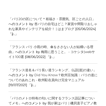
「パリ20の区について＊裕福さ・雰囲気、区ごとの人口」
へのコメント by
杏パリの自宅はどこ？家賃や間取りおしゃ
れな家具やインテリアを紹介！ | はまブログ
[05/06/2024]
「[̷...」
「フランス パリ 小雨の時、傘をささない人が結構いる理
由」
へのコメント by
梅雨に思うこと。 - コケシタ|webサ
イト100選
[08/06/2022] 「[̷...」
「フランス道名＆パリ長い道ランキング、仏語[道]の違い」
へのコメント by
Did You Know？欧州豆知識：パリの道に
ついてのあれこれ - 欧州駐在員向け完全マニュアル
[19/07/2021] 「[̷...」
「パリのメトロ特有の匂いに関するフランス語記事につい
てメモ」
へのコメント by
我が家はパリ | 磯貝直子ピアノ教