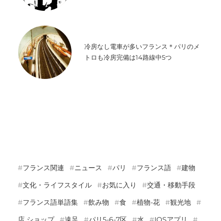
冷房なし電車が多いフランス＊パリのメ
トロも冷房完備は14路線中5つ
フランス関連
ニュース
パリ
フランス語
建物
文化・ライフスタイル
お気に入り
交通・移動手段
フランス語単語集
飲み物
食
植物-花
観光地
店 ショップ
遠足
パリ5-6-7区
水
IOSアプリ