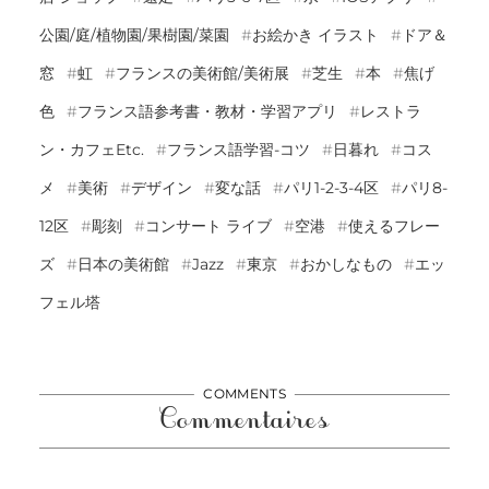
公園/庭/植物園/果樹園/菜園
お絵かき イラスト
ドア＆
窓
虹
フランスの美術館/美術展
芝生
本
焦げ
色
フランス語参考書・教材・学習アプリ
レストラ
ン・カフェetc.
フランス語学習-コツ
日暮れ
コス
メ
美術
デザイン
変な話
パリ1-2-3-4区
パリ8-
12区
彫刻
コンサート ライブ
空港
使えるフレー
ズ
日本の美術館
Jazz
東京
おかしなもの
エッ
フェル塔
COMMENTS
Commentaires