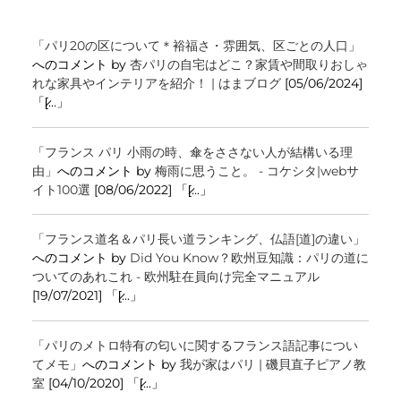
「パリ20の区について＊裕福さ・雰囲気、区ごとの人口」
へのコメント by
杏パリの自宅はどこ？家賃や間取りおしゃ
れな家具やインテリアを紹介！ | はまブログ
[05/06/2024]
「[̷...」
「フランス パリ 小雨の時、傘をささない人が結構いる理
由」
へのコメント by
梅雨に思うこと。 - コケシタ|webサ
イト100選
[08/06/2022] 「[̷...」
「フランス道名＆パリ長い道ランキング、仏語[道]の違い」
へのコメント by
Did You Know？欧州豆知識：パリの道に
ついてのあれこれ - 欧州駐在員向け完全マニュアル
[19/07/2021] 「[̷...」
「パリのメトロ特有の匂いに関するフランス語記事につい
てメモ」
へのコメント by
我が家はパリ | 磯貝直子ピアノ教
室
[04/10/2020] 「[̷...」