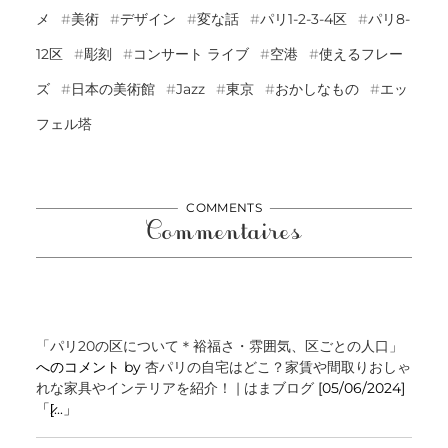
メ
美術
デザイン
変な話
パリ1-2-3-4区
パリ8-
12区
彫刻
コンサート ライブ
空港
使えるフレー
ズ
日本の美術館
Jazz
東京
おかしなもの
エッ
フェル塔
COMMENTS
Commentaires
「パリ20の区について＊裕福さ・雰囲気、区ごとの人口」
へのコメント by
杏パリの自宅はどこ？家賃や間取りおしゃ
れな家具やインテリアを紹介！ | はまブログ
[05/06/2024]
「[̷...」