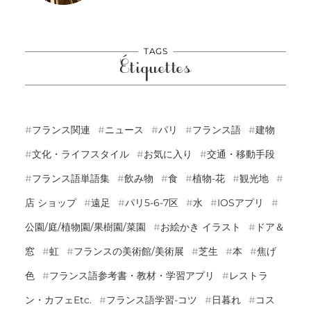
TAGS
Étiquettes
フランス関連
ニュース
パリ
フランス語
建物
文化・ライフスタイル
お気に入り
交通・移動手段
フランス語単語集
飲み物
食
植物-花
観光地
店 ショップ
遠足
パリ5-6-7区
水
IOSアプリ
公園/庭/植物園/果樹園/菜園
お絵かき イラスト
ドア＆
窓
虹
フランスの美術館/美術展
芝生
本
焦げ
色
フランス語参考書・教材・学習アプリ
レストラ
ン・カフェetc.
フランス語学習-コツ
日暮れ
コス