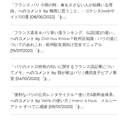
「フランス パリ 小雨の時、傘をささない人が結構いる理
由」
へのコメント by
梅雨に思うこと。 - コケシタ|webサ
イト100選
[08/06/2022] 「[̷...」
「フランス道名＆パリ長い道ランキング、仏語[道]の違い」
へのコメント by
Did You Know？欧州豆知識：パリの道に
ついてのあれこれ - 欧州駐在員向け完全マニュアル
[19/07/2021] 「[̷...」
「パリのメトロ特有の匂いに関するフランス語記事につい
てメモ」
へのコメント by
我が家はパリ | 磯貝直子ピアノ教
室
[04/10/2020] 「[̷...」
「便利なパリの公共レンタサイクル＊使い方&新料金体系」
へのコメント by
Velib の使い方 | merci à tous メルシー
アトゥ すべてに感謝
[09/01/2020] 「[̷...」