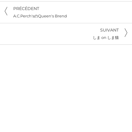
PRÉCÉDENT
A.C.Perch'sのQueen's Brend
SUIVANT
しま on しま猫