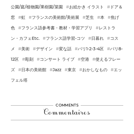
公園/庭/植物園/果樹園/菜園
お絵かき イラスト
ドア＆
窓
虹
フランスの美術館/美術展
芝生
本
焦げ
色
フランス語参考書・教材・学習アプリ
レストラ
ン・カフェetc.
フランス語学習-コツ
日暮れ
コス
メ
美術
デザイン
変な話
パリ1-2-3-4区
パリ8-
12区
彫刻
コンサート ライブ
空港
使えるフレー
ズ
日本の美術館
Jazz
東京
おかしなもの
エッ
フェル塔
COMMENTS
Commentaires