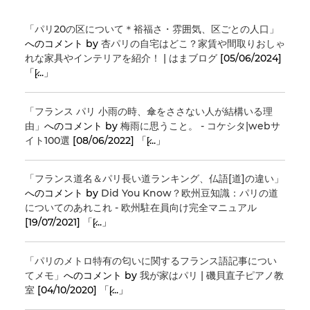
「パリ20の区について＊裕福さ・雰囲気、区ごとの人口」
へのコメント by
杏パリの自宅はどこ？家賃や間取りおしゃ
れな家具やインテリアを紹介！ | はまブログ
[05/06/2024]
「[̷...」
「フランス パリ 小雨の時、傘をささない人が結構いる理
由」
へのコメント by
梅雨に思うこと。 - コケシタ|webサ
イト100選
[08/06/2022] 「[̷...」
「フランス道名＆パリ長い道ランキング、仏語[道]の違い」
へのコメント by
Did You Know？欧州豆知識：パリの道
についてのあれこれ - 欧州駐在員向け完全マニュアル
[19/07/2021] 「[̷...」
「パリのメトロ特有の匂いに関するフランス語記事につい
てメモ」
へのコメント by
我が家はパリ | 磯貝直子ピアノ教
室
[04/10/2020] 「[̷...」