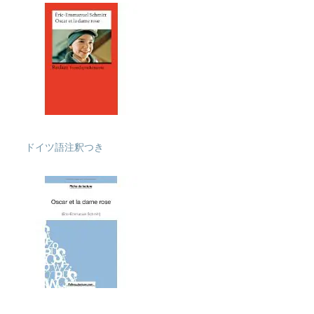
ドイツ語注釈つき