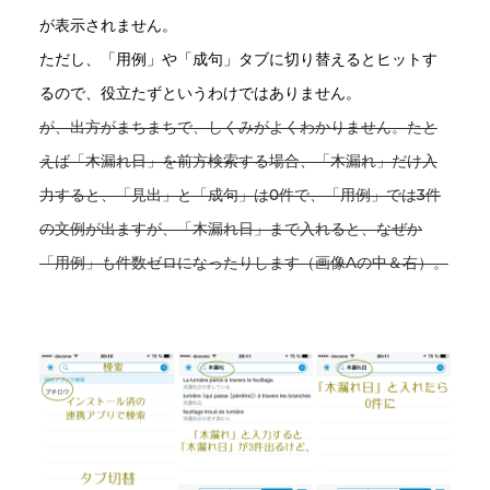
が表示されません。
ただし、「用例」や「成句」タブに切り替えるとヒットす
るので、役立たずというわけではありません。
が、出方がまちまちで、しくみがよくわかりません。たと
えば「木漏れ日」を前方検索する場合、「木漏れ」だけ入
力すると、「見出」と「成句」は0件で、「用例」では3件
の文例が出ますが、「木漏れ日」まで入れると、なぜか
「用例」も件数ゼロになったりします（画像Aの中＆右）。