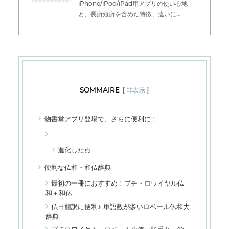
iPhone/iPod/iPad用アプリの使い心地
と、長所短所を含めた特徴、違いに...
SOMMAIRE
[
]
非表示
物書堂アプリ登場で、さらに便利に！
進化した点
便利な仏和・和仏辞典
最初の一冊におすすめ！プチ・ロワイヤル仏
和＋和仏
仏日翻訳に便利♪ 単語数が多いロベール仏和大
辞典