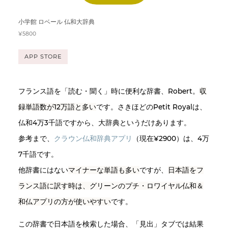
小学館 ロベール 仏和大辞典
¥5800
APP STORE
フランス語を「読む・聞く」時に便利な辞書、Robert。
収
録単語数が12万語と多い
です。さきほどのPetit Royalは、
仏和4万3千語ですから、大辞典というだけあります。
参考まで、
クラウン仏和辞典アプリ
（現在¥2900）は、4万
7千語です。
他辞書にはない
マイナーな単語も多い
ですが、
日本語をフ
ランス語に訳す時は、グリーンのプチ・ロワイヤル仏和＆
和仏アプリの方が使いやすい
です。
この辞書で日本語を検索した場合、「見出」タブでは結果