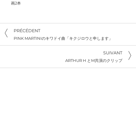
画2本
PRÉCÉDENT
PINK MARTINIのキワドイ曲「キクジロウと申します」
SUIVANT
ARTHUR H とM共演のクリップ