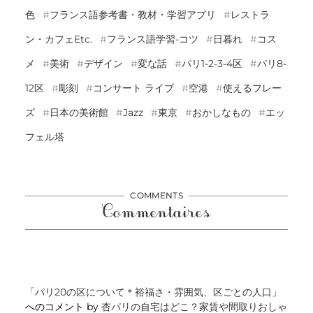
色
フランス語参考書・教材・学習アプリ
レストラ
ン・カフェetc.
フランス語学習-コツ
日暮れ
コス
メ
美術
デザイン
変な話
パリ1-2-3-4区
パリ8-
12区
彫刻
コンサート ライブ
空港
使えるフレー
ズ
日本の美術館
Jazz
東京
おかしなもの
エッ
フェル塔
COMMENTS
Commentaires
「パリ20の区について＊裕福さ・雰囲気、区ごとの人口」
へのコメント by
杏パリの自宅はどこ？家賃や間取りおしゃ