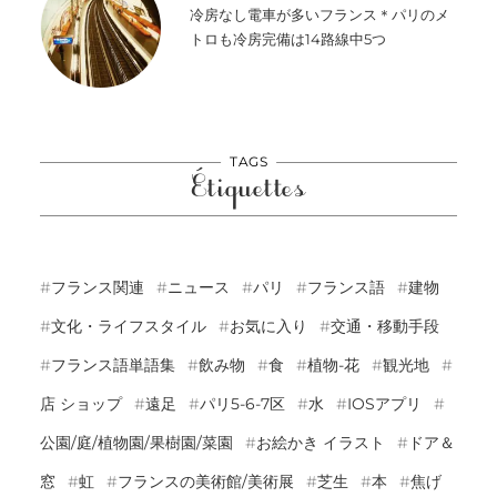
冷房なし電車が多いフランス＊パリのメ
トロも冷房完備は14路線中5つ
TAGS
Étiquettes
フランス関連
ニュース
パリ
フランス語
建物
文化・ライフスタイル
お気に入り
交通・移動手段
フランス語単語集
飲み物
食
植物-花
観光地
店 ショップ
遠足
パリ5-6-7区
水
IOSアプリ
公園/庭/植物園/果樹園/菜園
お絵かき イラスト
ドア＆
窓
虹
フランスの美術館/美術展
芝生
本
焦げ