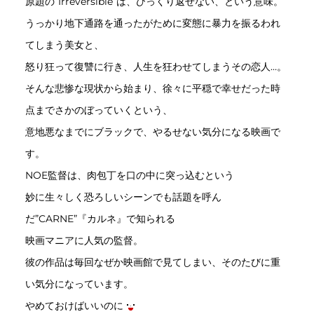
原題の”Irréversible”は、ひっくり返せない、という意味。
うっかり地下通路を通ったがために変態に暴力を振るわれ
てしまう美女と、
怒り狂って復讐に行き、人生を狂わせてしまうその恋人…。
そんな悲惨な現状から始まり、徐々に平穏で幸せだった時
点までさかのぼっていくという、
意地悪なまでにブラックで、やるせない気分になる映画で
す。
NOE監督は、肉包丁を口の中に突っ込むという
妙に生々しく恐ろしいシーンでも話題を呼ん
だ”CARNE”『カルネ』で知られる
映画マニアに人気の監督。
彼の作品は毎回なぜか映画館で見てしまい、そのたびに重
い気分になっています。
やめておけばいいのに