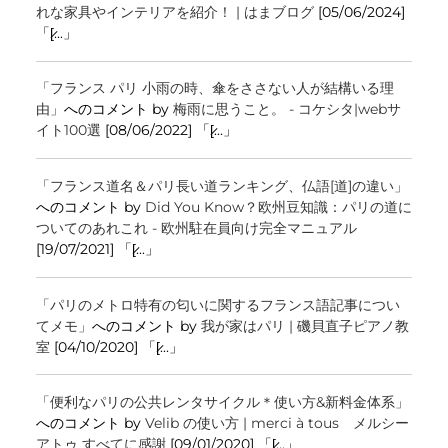
れな家具やインテリアを紹介！ | はまブログ
[05/06/2024]
「[̷...」
「フランス パリ 小雨の時、傘をささない人が結構いる理
由」
へのコメント by
梅雨に思うこと。 - コケシタ|webサ
イト100選
[08/06/2022] 「[̷...」
「フランス道名＆パリ長い道ランキング、仏語[道]の違い」
へのコメント by
Did You Know？欧州豆知識：パリの道に
ついてのあれこれ - 欧州駐在員向け完全マニュアル
[19/07/2021] 「[̷...」
「パリのメトロ特有の匂いに関するフランス語記事につい
てメモ」
へのコメント by
我が家はパリ | 磯貝直子ピアノ教
室
[04/10/2020] 「[̷...」
「便利なパリの公共レンタサイクル＊使い方&新料金体系」
へのコメント by
Velib の使い方 | merci à tous メルシー
アトゥ すべてに感謝
[09/01/2020] 「[̷...」