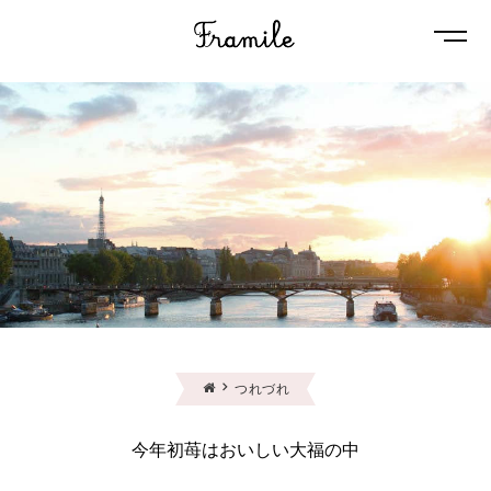
Naviga
つれづれ
今年初苺はおいしい大福の中