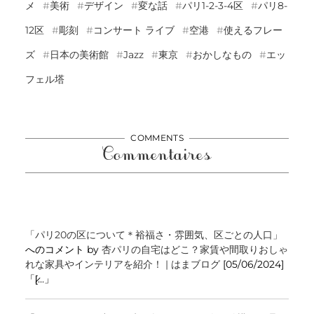
メ
美術
デザイン
変な話
パリ1-2-3-4区
パリ8-
12区
彫刻
コンサート ライブ
空港
使えるフレー
ズ
日本の美術館
Jazz
東京
おかしなもの
エッ
フェル塔
COMMENTS
Commentaires
「パリ20の区について＊裕福さ・雰囲気、区ごとの人口」
へのコメント by
杏パリの自宅はどこ？家賃や間取りおしゃ
れな家具やインテリアを紹介！ | はまブログ
[05/06/2024]
「[̷...」