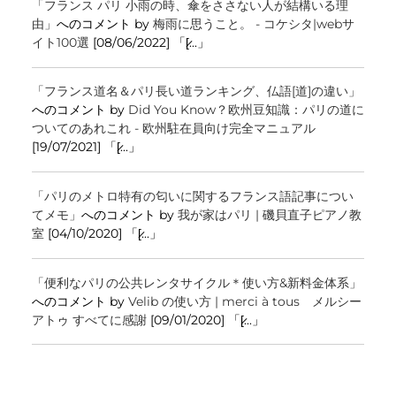
「フランス パリ 小雨の時、傘をささない人が結構いる理
由」
へのコメント by
梅雨に思うこと。 - コケシタ|webサ
イト100選
[08/06/2022] 「[̷...」
「フランス道名＆パリ長い道ランキング、仏語[道]の違い」
へのコメント by
Did You Know？欧州豆知識：パリの道に
ついてのあれこれ - 欧州駐在員向け完全マニュアル
[19/07/2021] 「[̷...」
「パリのメトロ特有の匂いに関するフランス語記事につい
てメモ」
へのコメント by
我が家はパリ | 磯貝直子ピアノ教
室
[04/10/2020] 「[̷...」
「便利なパリの公共レンタサイクル＊使い方&新料金体系」
へのコメント by
Velib の使い方 | merci à tous メルシー
アトゥ すべてに感謝
[09/01/2020] 「[̷...」