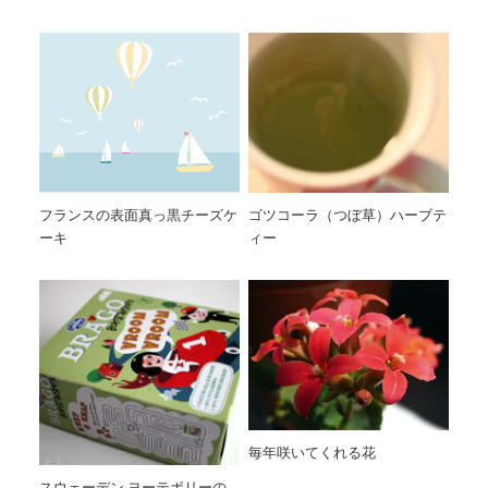
フランスの表面真っ黒チーズケ
ゴツコーラ（つぼ草）ハーブテ
ーキ
ィー
毎年咲いてくれる花
スウェーデン ヨーテボリーの