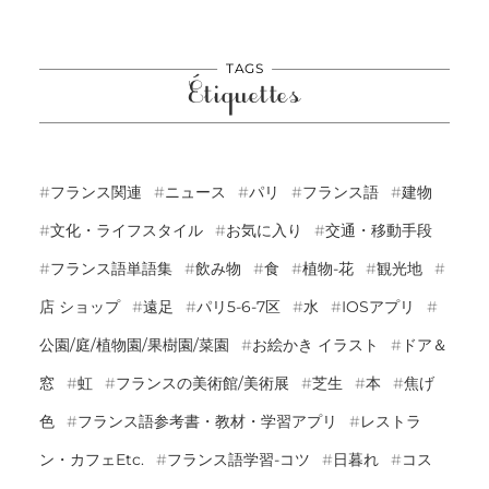
TAGS
Étiquettes
フランス関連
ニュース
パリ
フランス語
建物
文化・ライフスタイル
お気に入り
交通・移動手段
フランス語単語集
飲み物
食
植物-花
観光地
店 ショップ
遠足
パリ5-6-7区
水
IOSアプリ
公園/庭/植物園/果樹園/菜園
お絵かき イラスト
ドア＆
窓
虹
フランスの美術館/美術展
芝生
本
焦げ
色
フランス語参考書・教材・学習アプリ
レストラ
ン・カフェetc.
フランス語学習-コツ
日暮れ
コス