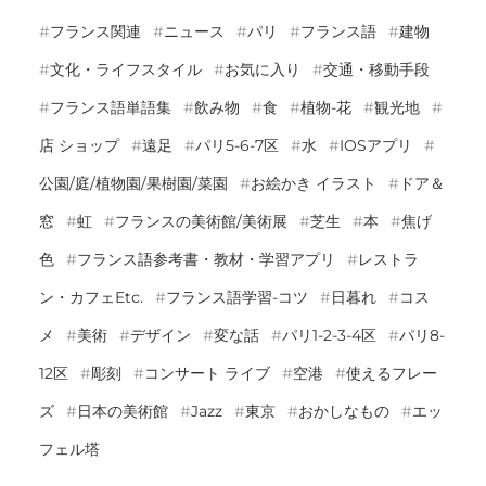
フランス関連
ニュース
パリ
フランス語
建物
文化・ライフスタイル
お気に入り
交通・移動手段
フランス語単語集
飲み物
食
植物-花
観光地
店 ショップ
遠足
パリ5-6-7区
水
IOSアプリ
公園/庭/植物園/果樹園/菜園
お絵かき イラスト
ドア＆
窓
虹
フランスの美術館/美術展
芝生
本
焦げ
色
フランス語参考書・教材・学習アプリ
レストラ
ン・カフェetc.
フランス語学習-コツ
日暮れ
コス
メ
美術
デザイン
変な話
パリ1-2-3-4区
パリ8-
12区
彫刻
コンサート ライブ
空港
使えるフレー
ズ
日本の美術館
Jazz
東京
おかしなもの
エッ
フェル塔