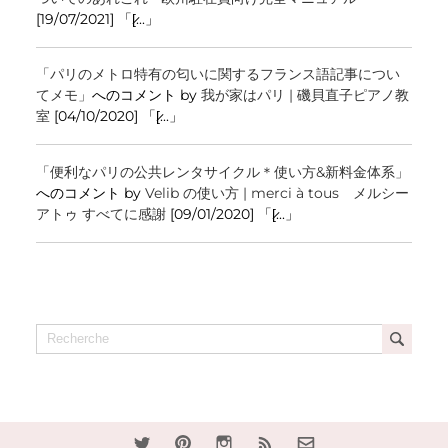
[19/07/2021] 「[̷...」
「パリのメトロ特有の匂いに関するフランス語記事につい
てメモ」
へのコメント by
我が家はパリ | 磯貝直子ピアノ教
室
[04/10/2020] 「[̷...」
「便利なパリの公共レンタサイクル＊使い方&新料金体系」
へのコメント by
Velib の使い方 | merci à tous メルシー
アトゥ すべてに感謝
[09/01/2020] 「[̷...」