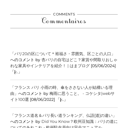
COMMENTS
Commentaires
「パリ20の区について＊裕福さ・雰囲気、区ごとの人口」
へのコメント by
杏パリの自宅はどこ？家賃や間取りおしゃ
れな家具やインテリアを紹介！ | はまブログ
[05/06/2024]
「[̷...」
「フランス パリ 小雨の時、傘をささない人が結構いる理
由」
へのコメント by
梅雨に思うこと。 - コケシタ|webサ
イト100選
[08/06/2022] 「[̷...」
「フランス道名＆パリ長い道ランキング、仏語[道]の違い」
へのコメント by
Did You Know？欧州豆知識：パリの道に
ついてのあれこれ - 欧州駐在員向け完全マニュアル