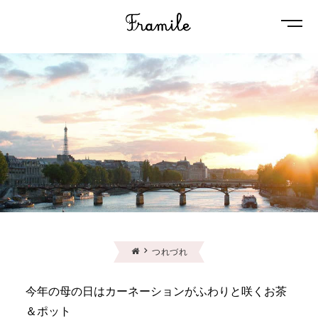
Naviga
つれづれ
今年の母の日はカーネーションがふわりと咲くお茶
＆ポット