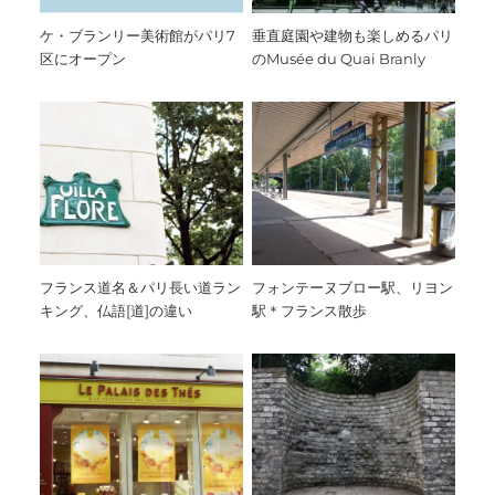
ケ・ブランリー美術館がパリ7
垂直庭園や建物も楽しめるパリ
区にオープン
のMusée du Quai Branly
フランス道名＆パリ長い道ラン
フォンテーヌブロー駅、リヨン
キング、仏語[道]の違い
駅＊フランス散歩