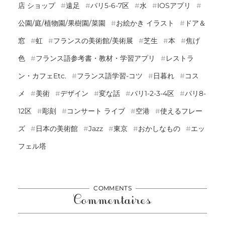
店 ショップ
遠足
パリ5-6-7区
水
IOSアプリ
公園/庭/植物園/果樹園/菜園
お絵かき イラスト
ドア＆
窓
虹
フランスの美術館/美術展
芝生
本
焦げ
色
フランス語参考書・教材・学習アプリ
レストラ
ン・カフェetc.
フランス語学習-コツ
日暮れ
コス
メ
美術
デザイン
変な話
パリ1-2-3-4区
パリ8-
12区
彫刻
コンサート ライブ
空港
使えるフレー
ズ
日本の美術館
Jazz
東京
おかしなもの
エッ
フェル塔
COMMENTS
Commentaires