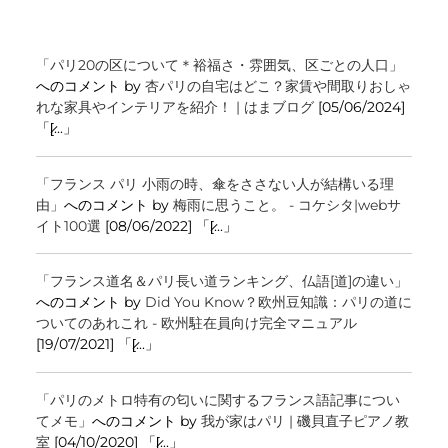
「パリ20の区について＊裕福さ・雰囲気、区ごとの人口」
へのコメント by
杏パリの自宅はどこ？家賃や間取りおしゃ
れな家具やインテリアを紹介！ | はまブログ
[05/06/2024]
「[̷...」
「フランス パリ 小雨の時、傘をささない人が結構いる理
由」
へのコメント by
梅雨に思うこと。 - コケシタ|webサ
イト100選
[08/06/2022] 「[̷...」
「フランス道名＆パリ長い道ランキング、仏語[道]の違い」
へのコメント by
Did You Know？欧州豆知識：パリの道に
ついてのあれこれ - 欧州駐在員向け完全マニュアル
[19/07/2021] 「[̷...」
「パリのメトロ特有の匂いに関するフランス語記事につい
てメモ」
へのコメント by
我が家はパリ | 磯貝直子ピアノ教
室
[04/10/2020] 「[̷...」