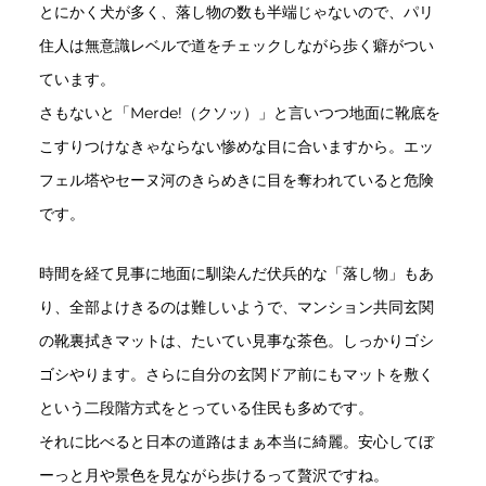
とにかく犬が多く、落し物の数も半端じゃないので、パリ
住人は無意識レベルで道をチェックしながら歩く癖がつい
ています。
さもないと「Merde!（クソッ）」と言いつつ地面に靴底を
こすりつけなきゃならない惨めな目に合いますから。エッ
フェル塔やセーヌ河のきらめきに目を奪われていると危険
です。
時間を経て見事に地面に馴染んだ伏兵的な「落し物」もあ
り、全部よけきるのは難しいようで、マンション共同玄関
の靴裏拭きマットは、たいてい見事な茶色。しっかりゴシ
ゴシやります。さらに自分の玄関ドア前にもマットを敷く
という二段階方式をとっている住民も多めです。
それに比べると日本の道路はまぁ本当に綺麗。安心してぼ
ーっと月や景色を見ながら歩けるって贅沢ですね。