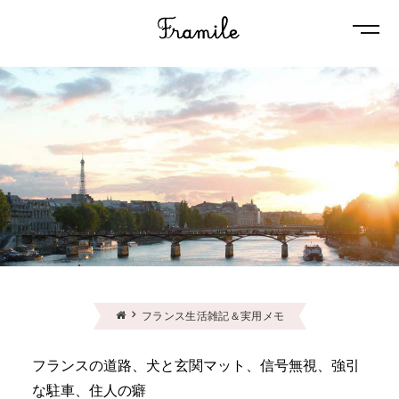
Naviga
フランス生活雑記＆実用メモ
フランスの道路、犬と玄関マット、信号無視、強引
な駐車、住人の癖