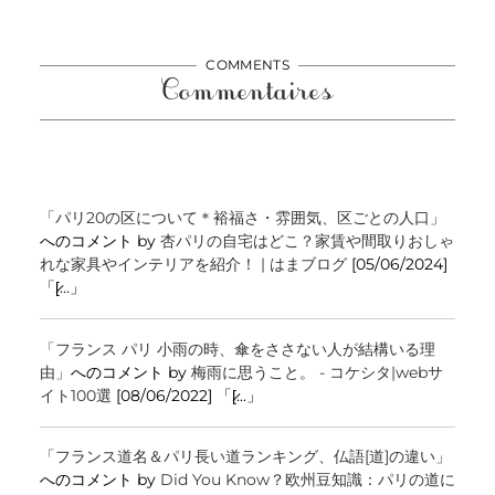
COMMENTS
Commentaires
「パリ20の区について＊裕福さ・雰囲気、区ごとの人口」
へのコメント by
杏パリの自宅はどこ？家賃や間取りおしゃ
れな家具やインテリアを紹介！ | はまブログ
[05/06/2024]
「[̷...」
「フランス パリ 小雨の時、傘をささない人が結構いる理
由」
へのコメント by
梅雨に思うこと。 - コケシタ|webサ
イト100選
[08/06/2022] 「[̷...」
「フランス道名＆パリ長い道ランキング、仏語[道]の違い」
へのコメント by
Did You Know？欧州豆知識：パリの道に