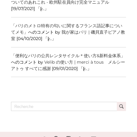
ついてのあれこれ - 欧州駐在員向け完全マニュアル
[19/07/2021] 「[̷...」
「パリのメトロ特有の匂いに関するフランス語記事につい
てメモ」
へのコメント by
我が家はパリ | 磯貝直子ピアノ教
室
[04/10/2020] 「[̷...」
「便利なパリの公共レンタサイクル＊使い方&新料金体系」
へのコメント by
Velib の使い方 | merci à tous メルシー
アトゥ すべてに感謝
[09/01/2020] 「[̷...」