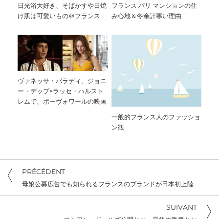
日光浴大好き、そばかすや日焼
フランス パリ マンションの住
け肌は可愛いもの＠フランス
み心地＆冬余計寒い理由
ヴァネッサ・パラディ、ジョニ
ー・デップ×ラッセ・ハルスト
レムで、ボーヴォワールの映画
一般的フランス人のファッショ
ン観
PRÉCÉDENT
母娘公募広告でも知られるフランスのブランドが日本初上陸
SUIVANT