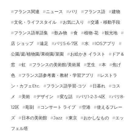
フランス関連
ニュース
パリ
フランス語
建物
文化・ライフスタイル
お気に入り
交通・移動手段
フランス語単語集
飲み物
食
植物-花
観光地
店 ショップ
遠足
パリ5-6-7区
水
IOSアプリ
公園/庭/植物園/果樹園/菜園
お絵かき イラスト
ドア＆
窓
虹
フランスの美術館/美術展
芝生
本
焦げ
色
フランス語参考書・教材・学習アプリ
レストラ
ン・カフェetc.
フランス語学習-コツ
日暮れ
コス
メ
美術
デザイン
変な話
パリ1-2-3-4区
パリ8-
12区
彫刻
コンサート ライブ
空港
使えるフレー
ズ
日本の美術館
Jazz
東京
おかしなもの
エッ
フェル塔