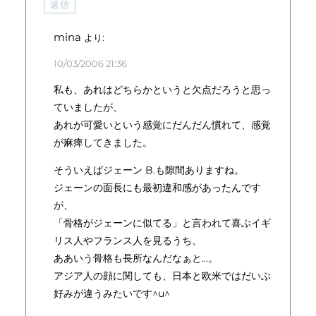
返信
mina
より:
10/03/2006 21:36
私も、あれはどちらかというと欠点だろうと思っ
ていましたが、
あれが可愛いという感覚にだんだん慣れて、感覚
が麻痺してきました。
そういえばジェーン B.も隙間ありますね。
ジェーンの面長にも最初違和感があったんです
が、
「骨格がジェーンに似てる」と言われて喜ぶイギ
リス人やフランス人を見るうち、
ああいう骨格も長所なんだなぁと…。
アジア人の顔に関しても、日本と欧米ではだいぶ
好みが違うみたいです^u^