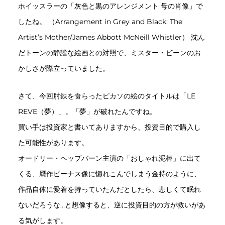
ホイッスラーの「灰色と黒のアレンジメント 母の肖像」で
したね。 （Arrangement in Grey and Black: The
Artist’s Mother/James Abbott McNeill Whistler） 沈ん
だトーンの静謐な絵画との対照で、ミスター・ビーンのお
かしさが際立っていました。
さて、今回肘鉄を食らったピカソの絵のタイトルは「LE
REVE（夢）」。「夢」が破れたんですね。
買い手は投資家と書いてありますから、投資目的で購入し
た可能性があります。
オードリー・ヘップバーン主演の「おしゃれ泥棒」に出て
くる、贋作ビーナス像に惚れこんでしまう金持のように、
作品自体に愛着を持っていたんだとしたら、悲しくて眠れ
ないだろうな…と想像すると、逆に投資目的の方が救いがあ
る気がします。