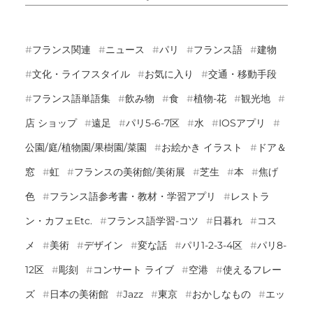
フランス関連
ニュース
パリ
フランス語
建物
文化・ライフスタイル
お気に入り
交通・移動手段
フランス語単語集
飲み物
食
植物-花
観光地
店 ショップ
遠足
パリ5-6-7区
水
IOSアプリ
公園/庭/植物園/果樹園/菜園
お絵かき イラスト
ドア＆
窓
虹
フランスの美術館/美術展
芝生
本
焦げ
色
フランス語参考書・教材・学習アプリ
レストラ
ン・カフェetc.
フランス語学習-コツ
日暮れ
コス
メ
美術
デザイン
変な話
パリ1-2-3-4区
パリ8-
12区
彫刻
コンサート ライブ
空港
使えるフレー
ズ
日本の美術館
Jazz
東京
おかしなもの
エッ