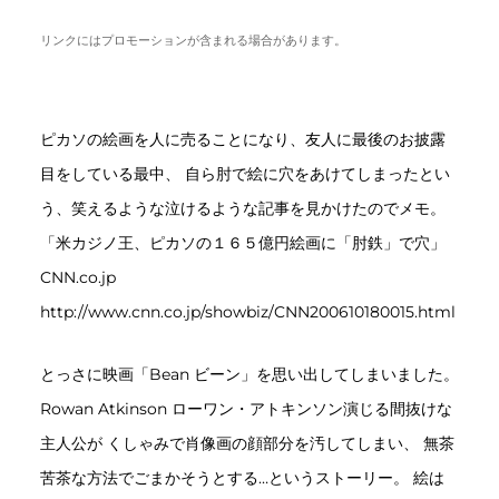
リンクにはプロモーションが含まれる場合があります。
ピカソの絵画を人に売ることになり、友人に最後のお披露
目をしている最中、 自ら肘で絵に穴をあけてしまったとい
う、笑えるような泣けるような記事を見かけたのでメモ。
「米カジノ王、ピカソの１６５億円絵画に「肘鉄」で穴」
CNN.co.jp
http://www.cnn.co.jp/showbiz/CNN200610180015.html
とっさに映画「Bean ビーン」を思い出してしまいました。
Rowan Atkinson ローワン・アトキンソン演じる間抜けな
主人公が くしゃみで肖像画の顔部分を汚してしまい、 無茶
苦茶な方法でごまかそうとする…というストーリー。 絵は