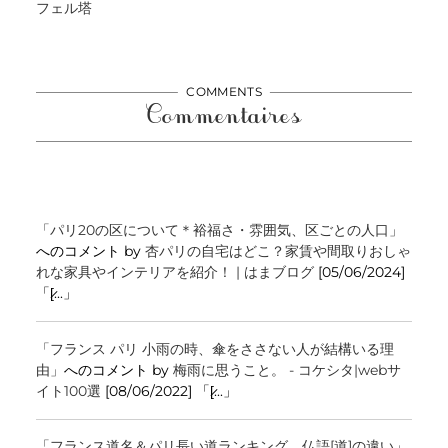
フェル塔
COMMENTS
Commentaires
「パリ20の区について＊裕福さ・雰囲気、区ごとの人口」
へのコメント by
杏パリの自宅はどこ？家賃や間取りおしゃ
れな家具やインテリアを紹介！ | はまブログ
[05/06/2024]
「[̷...」
「フランス パリ 小雨の時、傘をささない人が結構いる理
由」
へのコメント by
梅雨に思うこと。 - コケシタ|webサ
イト100選
[08/06/2022] 「[̷...」
「フランス道名＆パリ長い道ランキング、仏語[道]の違い」