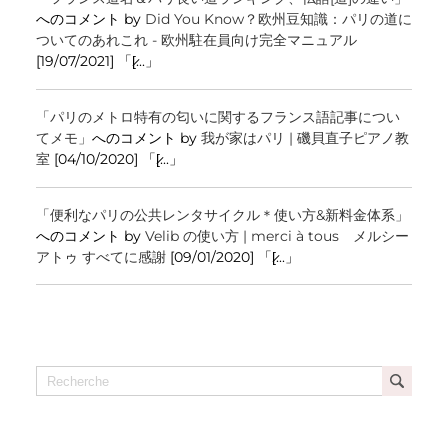
へのコメント by
Did You Know？欧州豆知識：パリの道に
ついてのあれこれ - 欧州駐在員向け完全マニュアル
[19/07/2021] 「[̷...」
「パリのメトロ特有の匂いに関するフランス語記事につい
てメモ」
へのコメント by
我が家はパリ | 磯貝直子ピアノ教
室
[04/10/2020] 「[̷...」
「便利なパリの公共レンタサイクル＊使い方&新料金体系」
へのコメント by
Velib の使い方 | merci à tous メルシー
アトゥ すべてに感謝
[09/01/2020] 「[̷...」