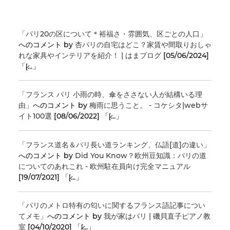
「パリ20の区について＊裕福さ・雰囲気、区ごとの人口」
へのコメント by
杏パリの自宅はどこ？家賃や間取りおしゃ
れな家具やインテリアを紹介！ | はまブログ
[05/06/2024]
「[̷...」
「フランス パリ 小雨の時、傘をささない人が結構いる理
由」
へのコメント by
梅雨に思うこと。 - コケシタ|webサ
イト100選
[08/06/2022] 「[̷...」
「フランス道名＆パリ長い道ランキング、仏語[道]の違い」
へのコメント by
Did You Know？欧州豆知識：パリの道
についてのあれこれ - 欧州駐在員向け完全マニュアル
[19/07/2021] 「[̷...」
「パリのメトロ特有の匂いに関するフランス語記事につい
てメモ」
へのコメント by
我が家はパリ | 磯貝直子ピアノ教
室
[04/10/2020] 「[̷...」