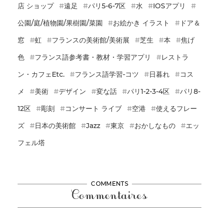
店 ショップ
遠足
パリ5-6-7区
水
IOSアプリ
公園/庭/植物園/果樹園/菜園
お絵かき イラスト
ドア＆
窓
虹
フランスの美術館/美術展
芝生
本
焦げ
色
フランス語参考書・教材・学習アプリ
レストラ
ン・カフェetc.
フランス語学習-コツ
日暮れ
コス
メ
美術
デザイン
変な話
パリ1-2-3-4区
パリ8-
12区
彫刻
コンサート ライブ
空港
使えるフレー
ズ
日本の美術館
Jazz
東京
おかしなもの
エッ
フェル塔
COMMENTS
Commentaires