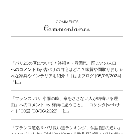
COMMENTS
Commentaires
「パリ20の区について＊裕福さ・雰囲気、区ごとの人口」
へのコメント by
杏パリの自宅はどこ？家賃や間取りおしゃ
れな家具やインテリアを紹介！ | はまブログ
[05/06/2024]
「[̷...」
「フランス パリ 小雨の時、傘をささない人が結構いる理
由」
へのコメント by
梅雨に思うこと。 - コケシタ|webサ
イト100選
[08/06/2022] 「[̷...」
「フランス道名＆パリ長い道ランキング、仏語[道]の違い」
へのコメント by
Did You Know？欧州豆知識：パリの道に