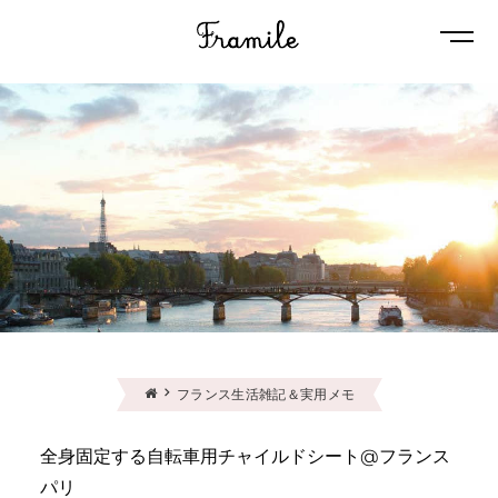
Naviga
フランス生活雑記＆実用メモ
全身固定する自転車用チャイルドシート@フランス
パリ