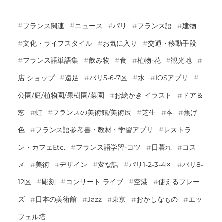
フランス関連
ニュース
パリ
フランス語
建物
文化・ライフスタイル
お気に入り
交通・移動手段
フランス語単語集
飲み物
食
植物-花
観光地
店 ショップ
遠足
パリ5-6-7区
水
IOSアプリ
公園/庭/植物園/果樹園/菜園
お絵かき イラスト
ドア＆
窓
虹
フランスの美術館/美術展
芝生
本
焦げ
色
フランス語参考書・教材・学習アプリ
レストラ
ン・カフェetc.
フランス語学習-コツ
日暮れ
コス
メ
美術
デザイン
変な話
パリ1-2-3-4区
パリ8-
12区
彫刻
コンサート ライブ
空港
使えるフレー
ズ
日本の美術館
Jazz
東京
おかしなもの
エッ
フェル塔