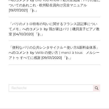
ついてのあれこれ - 欧州駐在員向け完全マニュアル
[19/07/2021] 「[̷...」
「パリのメトロ特有の匂いに関するフランス語記事につい
てメモ」
へのコメント by
我が家はパリ | 磯貝直子ピアノ教
室
[04/10/2020] 「[̷...」
「便利なパリの公共レンタサイクル＊使い方&新料金体系」
へのコメント by
Velib の使い方 | merci à tous メルシー
アトゥ すべてに感謝
[09/01/2020] 「[̷...」